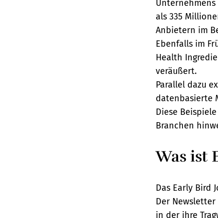
Unternehmens H
als 335 Millio
Anbietern im B
Ebenfalls im F
Health Ingredi
veräußert.
Parallel dazu 
datenbasierte M
Diese Beispiele
Branchen hinwe
Was ist 
Das Early Bird 
Der Newsletter
in der ihre Tra