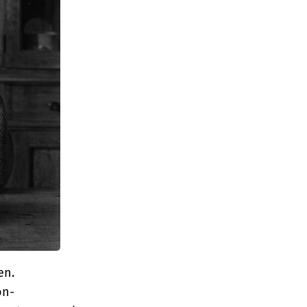
en.
on-