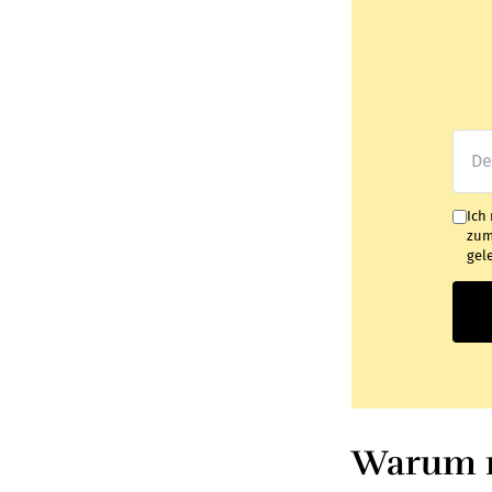
Ich
zum
gel
Warum n