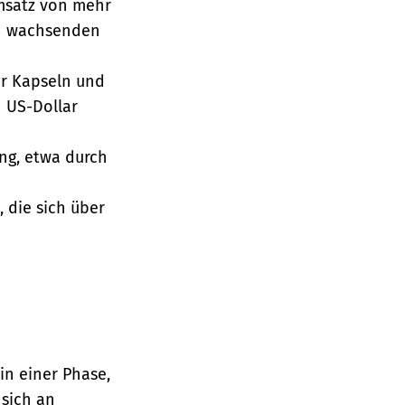
msatz von mehr
en wachsenden
ür Kapseln und
 US-Dollar
ng, etwa durch
, die sich über
n einer Phase,
 sich an