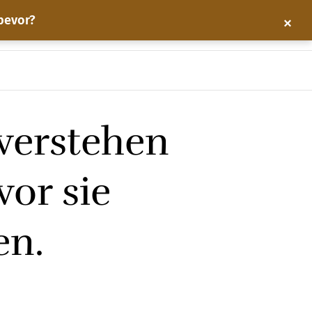
×
 bevor?
Home
Über EBJ
ABONNEMENT
verstehen
vor sie
en.