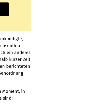
ankündigte,
wachsenden
och ein anderes
alb kurzer Zeit
ien berichteten
ößenordnung
em Moment, in
e sind: