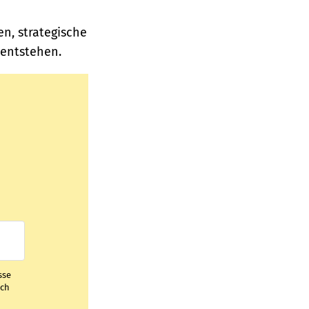
n, strategische
entstehen.
sse
ich