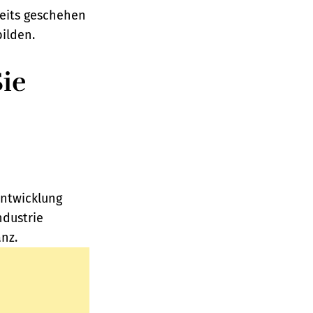
reits geschehen
ilden.
ie
ntwicklung
ndustrie
nz.