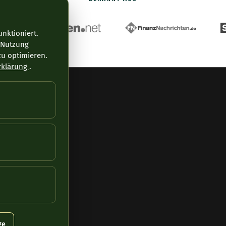
nktioniert.
 Nutzung
u optimieren.
rklärung
.
 Datenschutz /
ge