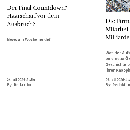
Der Final Countdown? -
Haarscharf vor dem
Die Firma
Ausbruch?
Mitarbeit
Milliard
News am Wochenende?
Was der Aufs
eine neue Öko
Geschichte be
ihrer Knapphe
US-Dollar St
24 Juli 2026
•
8 Min
08 Juli 2026
•
4 
kein klassis
By:
Redaktion
By:
Redaktio
Dennoch hand
Unternehmen,
Milliarden