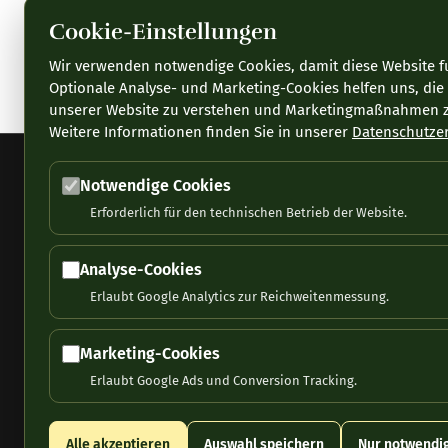
Cookie-Einstellungen
Wir verwenden notwendige Cookies, damit diese Website fu
Optionale Analyse- und Marketing-Cookies helfen uns, die
unserer Website zu verstehen und Marketingmaßnahmen z
Weitere Informationen finden Sie in unserer
Datenschutze
Notwendige Cookies
Abonnement
Erforderlich für den technischen Betrieb der Website.
Impressum
Disclaimer /
Haftung
Analyse-Cookies
Early Bird Journal zeigt, wo große
Erlaubt Google Analytics zur Reichweitenmessung.
Geschichten beginnen: mit frühen
Analysen zu jungen Unternehmen,
Übernahmen und Marktverschiebungen,
Marketing-Cookies
bevor sie jeder sieht.
Erlaubt Google Ads und Conversion Tracking.
Alle akzeptieren
Auswahl speichern
Nur notwendi