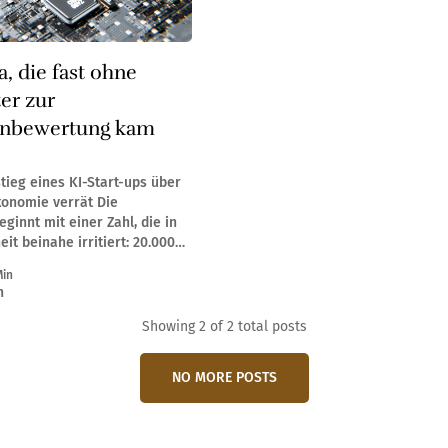
, die fast ohne
er zur
enbewertung kam
tieg eines KI-Start-ups über
nomie verrät Die
ginnt mit einer Zahl, die in
it beinahe irritiert: 20.000
artkapital, zwei Gründer und
Min
ch organisiertes Team.
n
elt es sich um ein
 das inzwischen mit rund 1,8
Showing
2
of 2 total posts
NO MORE POSTS