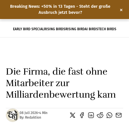
Breaking News: +50% in 13 Tagen - Steht der große
×
Ausbruch jetzt bevor?
Home
EARLY BIRD SPECIAL
RISING BIRDS
RISING BIRD
AI BIRDS
TECH BIRDS
Über EBJ
SUBSCRIBE
Die Firma, die fast ohne
Mitarbeiter zur
Milliardenbewertung kam
08 Juli 2026
•
4 Min
By:
Redaktion